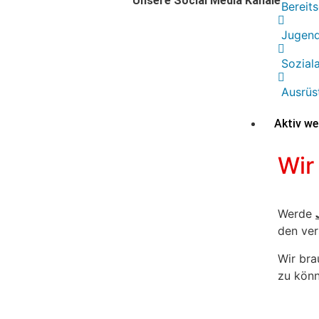
Unsere Social Media Kanäle
Bereit
Jugend
Soziala
Ausrüs
Aktiv we
Wir
Werde
den ver
Wir bra
zu könn