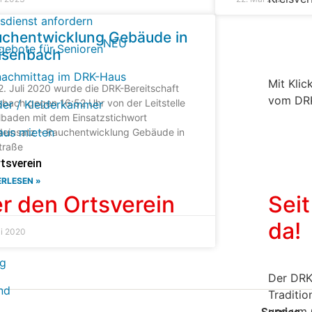
tsdienst anfordern
chentwicklung Gebäude in
NEU
gebote für Senioren
isenbach
nachmittag im DRK-Haus
Mit Klic
. Juli 2020 wurde die DRK-Bereitschaft
vom DRK-
bach gegen 16:52 Uhr von der Leitstelle
ider / Kleiderkammer
lbaden mit dem Einsatzstichwort
us mieten
deinsatz – Rauchentwicklung Gebäude in
traße
tsverein
ERLESEN »
r den Ortsverein
Sei
da!
li 2020
ng
Der DRK
nd
Traditio
und um 