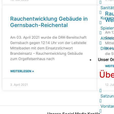
Sanitä
Rau
Kursan
Rauchentwicklung Gebäude in
We
Gernsbach-Reichental
Spiele
Am 12
Am 03. April 2021 wurde die DRK-Bereitschaft
Gerns
Altkle
Gernsbach gegen 12:14 Uhr von der Leitstelle
Mitte
Mittelbaden mit dem Einsatzstichwort
DRK-Ha
Bran
Brandeinsatz – Rauchentwicklung Gebäude
die S
zum Orgelfelsenhaus nach
Unser Or
WEIT
WEITERLESEN »
Übe
3. April 2021
12. Ju
Satzu
Vorsta