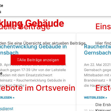
te
s
cklung Gebäude
uelle Beiträge
Ein
nden Sie eine Übersicht aller aktuellen Beiträge.
Hier fin
chentwicklung Gebäude in
Rauchentw
rnsbach
Gernsbac
Alle Beiträge anzeigen
. April 2023 wurde die DRK-Bereitschaft
Am 22. Mai 2021
bach gegen 17:39 Uhr von der Leitstelle
Gernsbach gegen
te
lbaden mit dem Einsatzstichwort
Mittelbaden mit 
deinsatz – Rauchentwicklung Gebäude in
Brandeinsatz – 
ebote im Ortsverein
Erst
Baccarat-Straße
die Hauptstraße
ERLESEN »
WEITERLESEN »
Die Erst
tsdienst
Kreisver
il 2023
22. Mai 2021