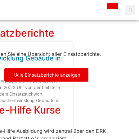
satzberichte
den Sie eine Übersicht aller Einsatzberichte.
icklung Gebäude in
h
Alle Einsatzberichte anzeigen
 wurde die DRK-Bereitschaft
 20:23 Uhr von der Leitstelle
dem Einsatzstichwort
Rauchentwicklung Gebäude in
e-Hilfe Kurse
e-Hilfe Ausbildung wird zentral über den DRK
band Rastatt e.V. organisiert.