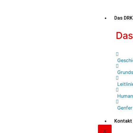
Das DRK
Das
Geschi
Grunds
Leitlin
Humani
Genfe
Kontakt
X