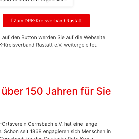
Zum DRK-Kreisverband Rastatt
k auf den Button werden Sie auf die Webseite
Kreisverband Rastatt e.V. weitergeleitet.
t über
150 Jahren
für Sie
-Ortsverein Gernsbach e.V. hat eine lange
n. Schon seit 1868 engagieren sich Menschen in
Gernsbach für das Deutsche Rote Kreuz.