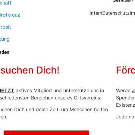
Service
schaft
Intern
Datenschutz
Im
rotkreuz
rbeit
tung
rden
 suchen
Dich!
För
JETZT
aktives Mitglied und unterstütze uns in
Werde
schiedensten Bereichen unseres Ortsvereins.
Spenden
Existenz
uchen Dich und deine Zeit, um Menschen helfen
en.
Jede noc