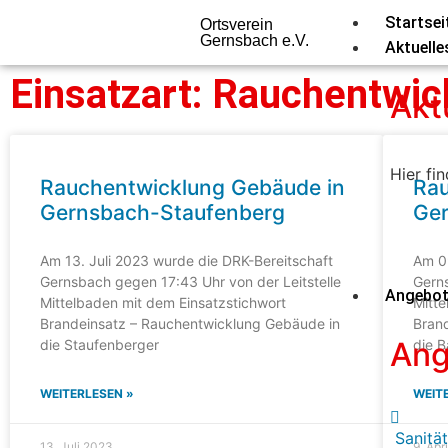
Startsei
Ortsverein
Gernsbach e.V.
Aktuelle
Einsatzart: Rauchentwi
Akt
Hier fi
Rauchentwicklung Gebäude in
Rau
Gernsbach-Staufenberg
Ge
Am 13. Juli 2023 wurde die DRK-Bereitschaft
Am 09
Gernsbach gegen 17:43 Uhr von der Leitstelle
Gerns
Angebo
Mittelbaden mit dem Einsatzstichwort
Mitte
Brandeinsatz – Rauchentwicklung Gebäude in
Bran
Ang
die Staufenberger
die 
WEITERLESEN »
WEIT
Sanitä
13. Juli 2023
9. Apr