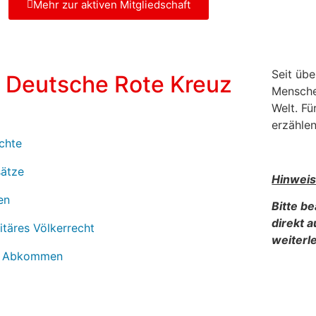
Mehr zur aktiven Mitgliedschaft
Seit übe
 Deutsche Rote Kreuz
Mensche
Welt. Fü
erzählen
chte
ätze
Hinweis
ien
Bitte be
direkt 
täres Völkerrecht
weiterle
r Abkommen