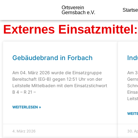
Ortsverein
Startse
Gernsbach e.V.
Externes Einsatzmittel
Gebäudebrand in Forbach
Ind
Am 04. März 2026 wurde die Einsatzgruppe
Am 30
Bereitschaft (EG-B) gegen 12:51 Uhr von der
Gern
Leitstelle Mittelbaden mit dem Einsatzstichwort
Schn
B 4 – R 21 –
Einsa
Leits
WEITERLESEN »
WEIT
4. März 2026
30. Ap