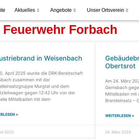
ite
Aktuelles
Angebote
Unser Ortsverein
: Feuerwehr Forbach
ustriebrand in Weisenbach
Gebäudebr
Obertsrot
. April 2025 wurde die DRK-Bereitschaft
sbach zusammen mit der
Am 24. März 202
elleinsatzgruppe Murgtal und dem
Gernsbach gegen 
tzleitwagen gegen 12:42 Uhr von der
Mittelbaden mit 
telle Mittelbaden mit dem
Brandeinsatz – 
ERLESEN »
WEITERLESEN »
ril 2025
24. März 2023