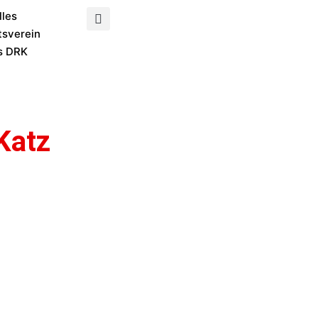
lles
tsverein
s DRK
Katz